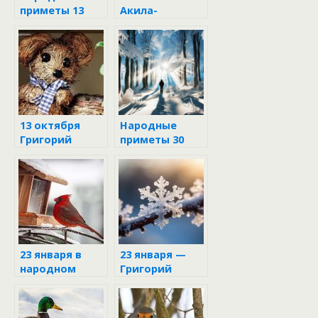
приметы 13
Акила-
октября в день
соломенный
Григория
13 октября
Народные
Григорий
приметы 30
Соломенный
ноября
23 января в
23 января —
народном
Григорий
календаре
Летоуказатель
: что нельзя
делать и