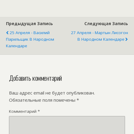
народные
приметы,
обычаи,
обряды и что
Предыдущая Запись
Следующая Запись
нельзя делать
25 Апреля - Василий
27 Апреля - Мартын Лисогон
в этот день
Парильщик В Народном
В Народном Календаре
Календаре
Добавить комментарий
Ваш адрес email не будет опубликован.
Обязательные поля помечены
*
Комментарий
*