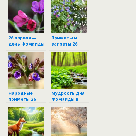
26 апреля —
Приметы и
день Фомаиды
запреты 26
апреля
Народные
Мудрость дня
приметы 26
Фомаиды в
апреля
жизни бабы
Марфы и деда
Семёна