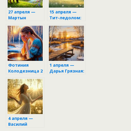
27 апреля —
15 апреля —
Мартын
Тит-ледолом:
Лисогон в
что нужно
народном
сделать и что
календаре
нельзя делать
ни в коем
случае
Фотиния
1 апреля —
Колодезница 2
Дарья Грязная:
апреля: что
что скрывает
можно и
этот день и
нельзя делать,
почему наши
народные
предки его
приметы и
боялись
обряды
4 апреля —
Василий
Солнечный: