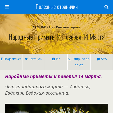
Полезные странички
13.03.2023 • Нет Комментариев
Народные Приметы И Поверья 14 Марта
Поделиться
Твитнуть
Pin
Отпр. по эл.
SMS
почте
Народные приметы и поверья 14 марта.
Четырнадцатого марта — Авдотья,
Евдокия, Евдокия-весенница.