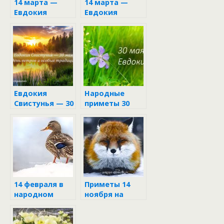
14 марта —
14 марта —
Евдокия
Евдокия
Свистунья:
Весенница: что
приметы и
можно и
запреты дня
нельзя делать
в этот день,
народные
приметы и
поверья
Евдокия
Народные
Свистунья — 30
приметы 30
мая: день
мая в день
ветров и
Евдокии
особых
традиций
14 февраля в
Приметы 14
народном
ноября на
календаре
Осенние
Кузьминки