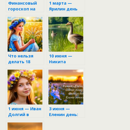
Финансовый
1 марта —
гороскоп на
Ярилин день
неделю с 16 по
22 июня 2025
Что нельзя
10 июня —
делать 18
Никита
июня в
Гусятник:
Дорофеев
приметы и
день: приметы
запреты
и традиции
1 июня — Иван
3 июня —
Долгий в
Еленин день:
народном
древний
календаре
праздник