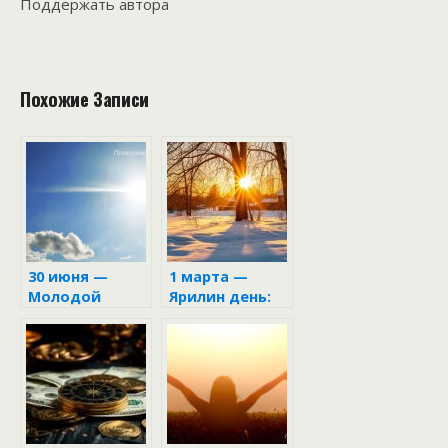
Поддержать автора
Похожие Записи
30 июня —
1 марта —
Молодой
Ярилин день:
Ярило
народный
праздник
первого дня
весны,
приметы и
запреты