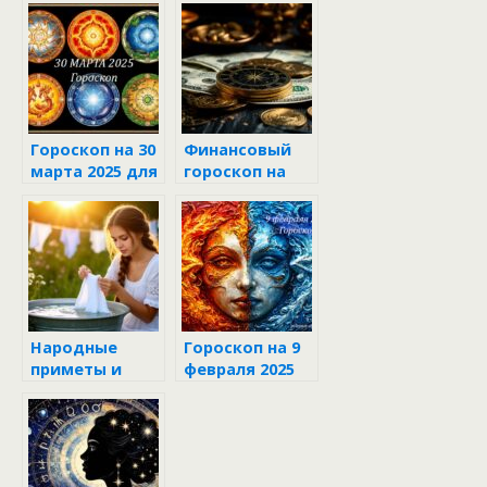
знаков
зодиака
Гороскоп на 30
Финансовый
марта 2025 для
гороскоп на
каждого знака
неделю с 16 по
зодиака
22 июня 2025
Народные
Гороскоп на 9
приметы и
февраля 2025
поверья о
года для всех
стирке белья
знаков
зодиака