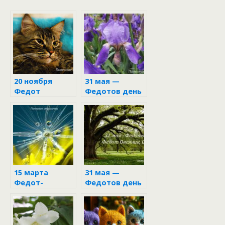
20 ноября
31 мая —
Федот
Федотов день
Ледостав
15 марта
31 мая —
Федот-
Федотов день
ветронос
в народном
календаре