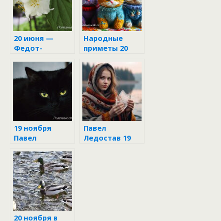
20 июня —
Народные
Федот-
приметы 20
урожайник
ноября
19 ноября
Павел
Павел
Ледостав 19
Ледостав
ноября: что
категорически
нельзя делать,
чтобы не
накликать
беду
20 ноября в