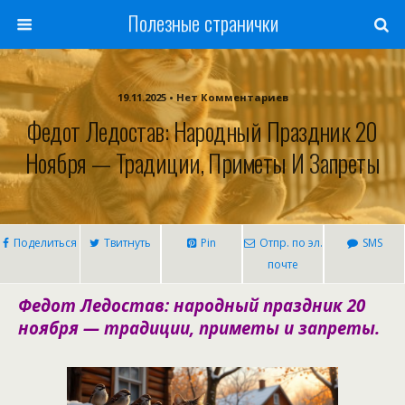
Полезные странички
19.11.2025 • Нет Комментариев
Федот Ледостав: Народный Праздник 20
Ноября — Традиции, Приметы И Запреты
Поделиться
Твитнуть
Pin
Отпр. по эл.
SMS
почте
Федот Ледостав: народный праздник 20
ноября — традиции, приметы и запреты.