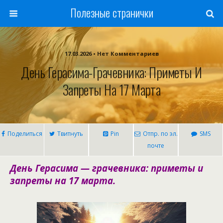
Полезные странички
17.03.2026 • Нет Комментариев
День Герасима-Грачевника: Приметы И
Запреты На 17 Марта
Поделиться
Твитнуть
Pin
Отпр. по эл.
SMS
почте
День Герасима — грачевника: приметы и
запреты на 17 марта.