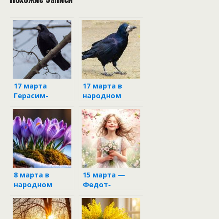
17 марта
17 марта в
Герасим-
народном
грачевник
календаре
8 марта в
15 марта —
народном
Федот-
календаре —
Ветронос: что
Поликарп:
обязательно
традиции,
нужно сделать,