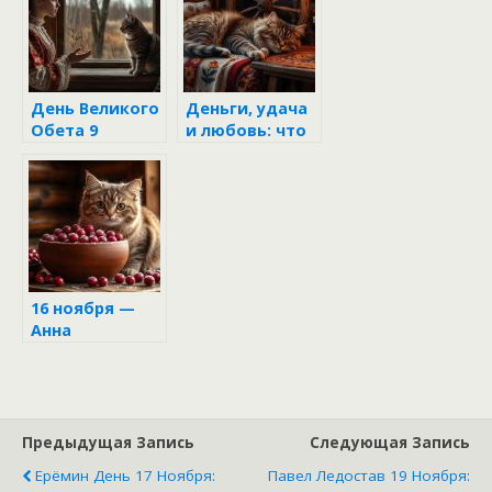
беду
в день Якова,
чтобы не
закрыть себе
дорогу к
счастью
День Великого
Деньги, удача
Обета 9
и любовь: что
ноября: что
категорически
категорически
нельзя делать
нельзя делать,
6 ноября,
чтобы не
чтобы не
сломать свою
спугнуть
судьбу
счастье
16 ноября —
Анна
Холодная: что
категорически
нельзя делать,
чтобы не
заморозить
Предыдущая Запись
Следующая Запись
свою удачу на
Ерёмин День 17 Ноября:
Павел Ледостав 19 Ноября:
всю зиму