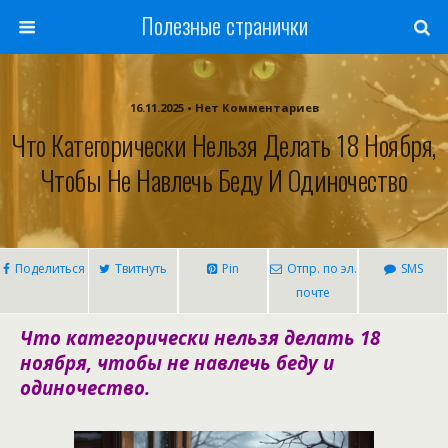
Полезные странички
16.11.2025 • Нет Комментариев
Что Категорически Нельзя Делать 18 Ноября,
Чтобы Не Навлечь Беду И Одиночество
Поделиться
Твитнуть
Pin
Отпр. по эл.
SMS
почте
Что категорически нельзя делать 18
ноября, чтобы не навлечь беду и
одиночество.