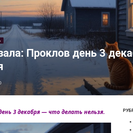
Ь
зала: Проклов день 3 дека
я
0
РУБ
день 3 декабря — что делать нельзя.