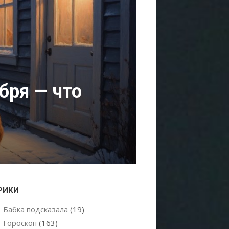
бря — что
РИКИ
Бабка подсказала
(19)
Гороскоп
(163)