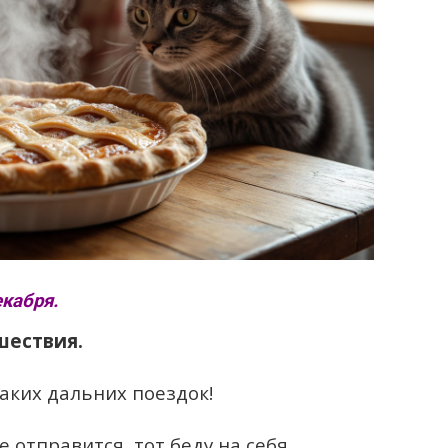
кабря.
шествия.
аких дальних поездок!
е отправится, тот беду на себя