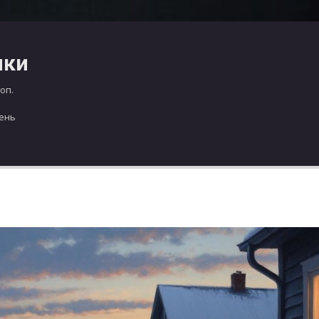
чки
оп.
день