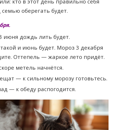
ли: кто в этот день правильно себя
д семью оберегать будет.
бря.
3 июня дождь лить будет.
 такой и июнь будет. Мороз 3 декабря
те. Оттепель — жаркое лето придёт.
скоре метель начнётся.
рещат — к сильному морозу готовьтесь.
ад — к обеду распогодится.