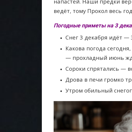
напастей. Наши предки вери
ведёт, тому Прокол весь го
Погодные приметы на 3 дека
Снег 3 декабря идёт — 
Какова погода сегодня,
— прохладный июнь жди
Сороки спрятались — в
Дрова в печи громко т
Утром обильный снегоп