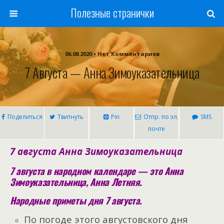
Полезные странички
06.08.2020 • Нет Комментариев
7 Августа — Анна Зимоуказательница
Поделиться
Твитнуть
Pin
Отпр. по эл.
SMS
почте
7 августа Анна Зимоуказательница
7 августа в народном календаре — это Анна
Зимоуказательница, Анна Летняя.
Народные приметы дня 7 августа.
По погоде этого августовского дня