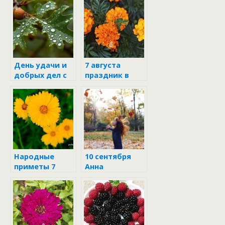
День удачи и
7 августа
добрых дел с
праздник в
Анной Летней
народном
7 августа
календаре
Народные
10 сентября
приметы 7
Анна
августа
Пророчица