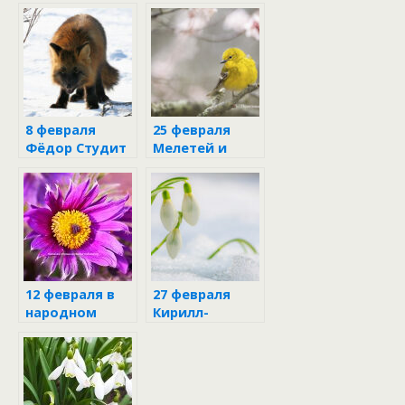
календаре
календаре
8 февраля
25 февраля
Фёдор Студит
Мелетей и
Алексей
12 февраля в
27 февраля
народном
Кирилл-
календаре
весноуказчик