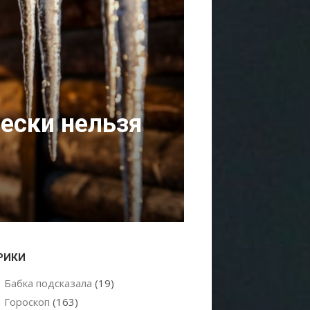
чески нельзя
РИКИ
Бабка подсказала
(19)
Гороскоп
(163)