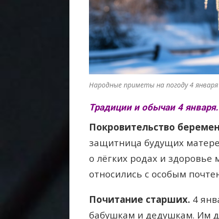
Народные приметы на погоду 4 января
Традиции и обычаи 4 января.
Покровительство береме
защитница будущих матере
о лёгких родах и здоровье
относились с особым почте
Почитание старших.
4 янв
бабушкам и дедушкам. Им 