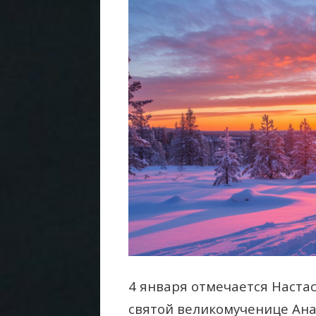
4 января отмечается Наста
святой великомученице Ан