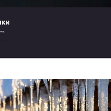
чки
оп.
день