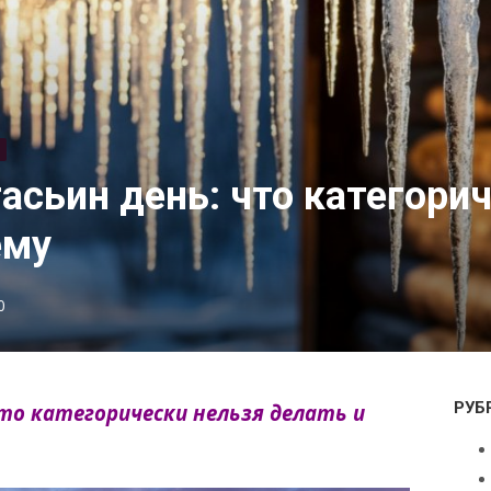
асьин день: что категори
ему
0
РУБ
что категорически нельзя делать и