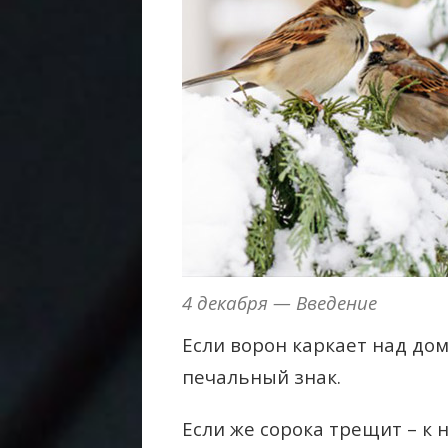
4 декабря — Введение
Если ворон каркает над домо
печальный знак.
Если же сорока трещит – к 