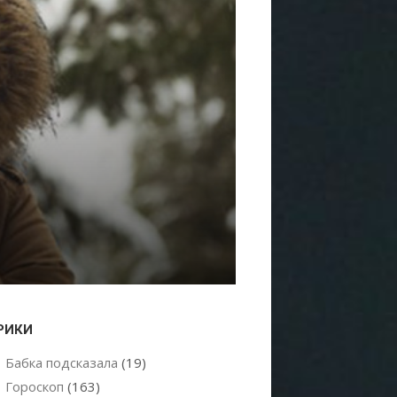
РИКИ
Бабка подсказала
(19)
Гороскоп
(163)