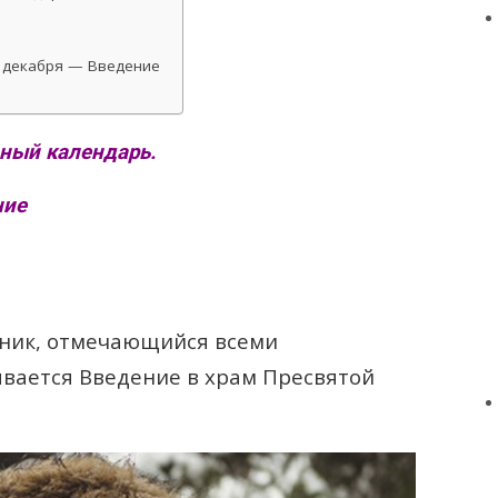
4 декабря — Введение
дный календарь.
ние
дник, отмечающийся всеми
вается Введение в храм Пресвятой