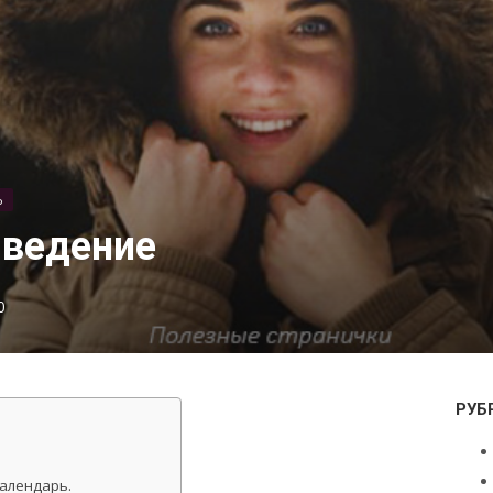
Ь
Введение
0
РУБ
алендарь.