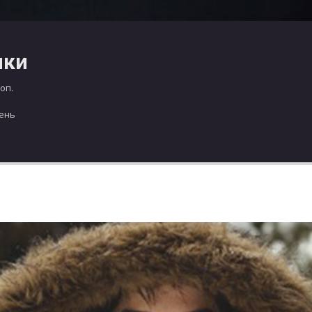
чки
оп.
день