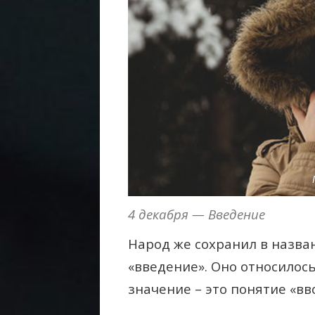
4 декабря — Введение
Народ же сохранил в назван
«введение». Оно относилось
значение – это понятие «вво