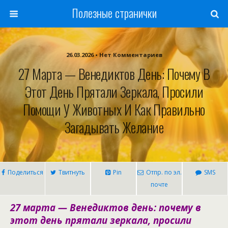
Полезные странички
26.03.2026 • Нет Комментариев
27 Марта — Венедиктов День: Почему В
Этот День Прятали Зеркала, Просили
Помощи У Животных И Как Правильно
Загадывать Желание
Поделиться
Твитнуть
Pin
Отпр. по эл.
SMS
почте
27 марта — Венедиктов день: почему в
этот день прятали зеркала, просили