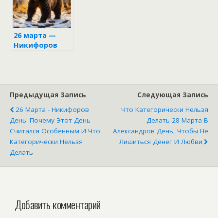
в самый
народные
важный день
приметы и
весны
поверья
26 марта —
Никифоров
день: почему
этот день
считался
особенным и
что
Предыдущая Запись
Следующая Запись
категорически
26 Марта - Никифоров
Что Категорически Нельзя
нельзя делать
День: Почему Этот День
Делать 28 Марта В
Считался Особенным И Что
Александров День, Чтобы Не
Категорически Нельзя
Лишиться Денег И Любви
Делать
Добавить комментарий