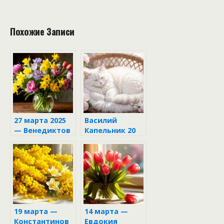
Похожие Записи
27 марта 2025
Василий
— Венедиктов
Капельник 20
день
марта: почему
настроение
сегодня
решает всё и
что нельзя
делать ни в
коем случае
19 марта —
14 марта —
Константинов
Евдокия