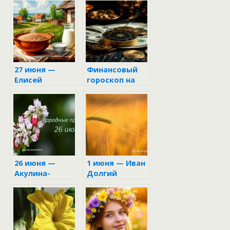
27 июня —
Финансовый
Елисей
гороскоп на
Гречкосей
неделю с 16 по
22 июня 2025
26 июня —
1 июня — Иван
Акулина-
Долгий
гречишница