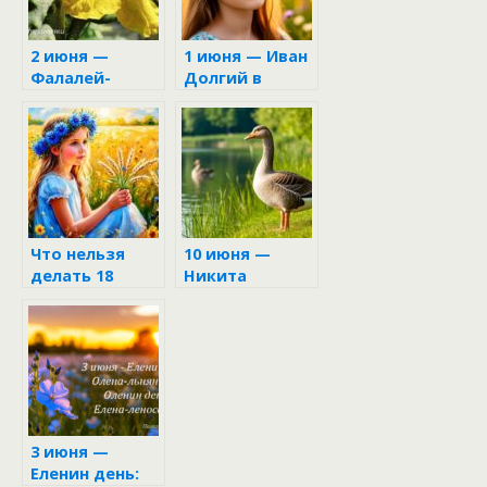
2 июня —
1 июня — Иван
Фалалей-
Долгий в
огуречник
народном
календаре
Что нельзя
10 июня —
делать 18
Никита
июня в
Гусятник:
Дорофеев
приметы и
день: приметы
запреты
и традиции
3 июня —
Еленин день: