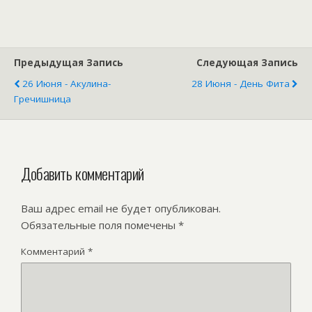
древний
праздник
земледелия и
семейного
счастья
Предыдущая Запись
Следующая Запись
26 Июня - Акулина-
28 Июня - День Фита
Гречишница
Добавить комментарий
Ваш адрес email не будет опубликован.
Обязательные поля помечены
*
Комментарий
*