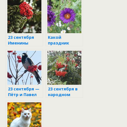
день Артамона
народном
Змеевика
календаре
23 сентября
Какой
Именины
праздник
Рябины
отмечается 25
сентября
23 сентября —
23 сентября в
Пётр и Павел
народном
Рябинники
календаре