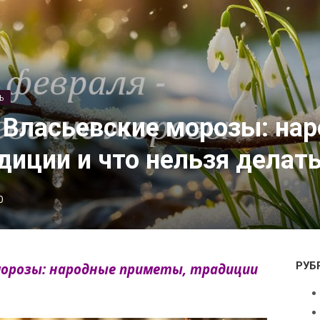
Ь
 Власьевские морозы: на
диции и что нельзя делат
0
РУБ
морозы: народные приметы, традиции