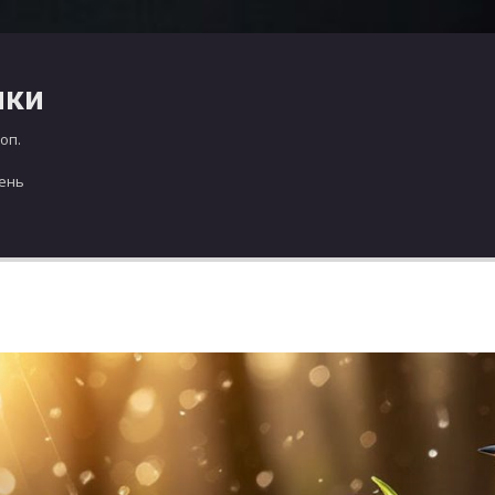
чки
оп.
день