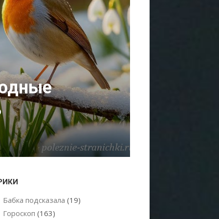
родные
ь
РИКИ
Бабка подсказала
(19)
Гороскоп
(163)