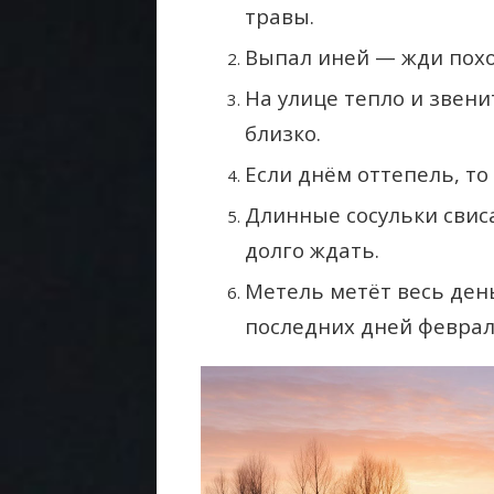
травы.
Выпал иней — жди пох
На улице тепло и звени
близко.
Если днём оттепель, т
Длинные сосульки сви
долго ждать.
Метель метёт весь ден
последних дней феврал