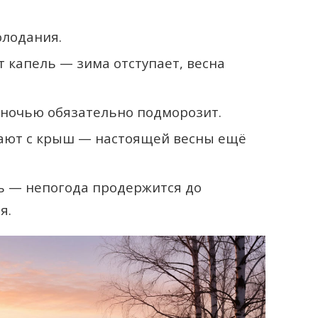
олодания.
т капель — зима отступает, весна
о ночью обязательно подморозит.
сают с крыш — настоящей весны ещё
ь — непогода продержится до
я.