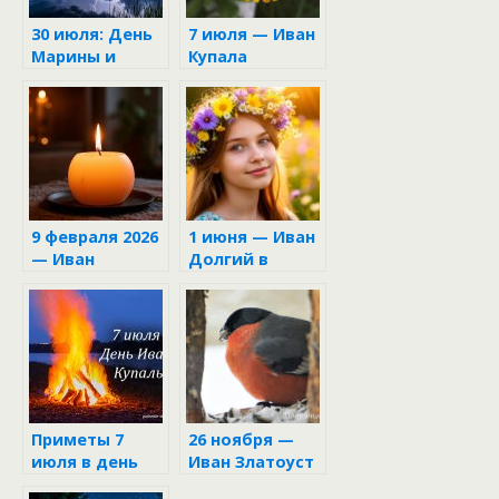
30 июля: День
7 июля — Иван
Марины и
Купала
Лазаря —
тайны
народного
календаря
9 февраля 2026
1 июня — Иван
— Иван
Долгий в
Златоуст: как
народном
привлечь
календаре
достаток в
дом и каких
ошибок
нельзя
допустить
Приметы 7
26 ноября —
июля в день
Иван Златоуст
Ивана Купалы