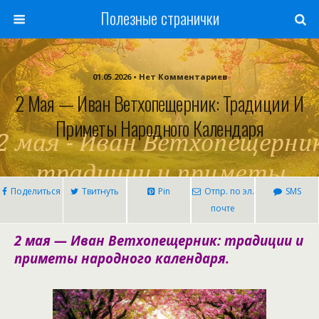
Полезные странички
01.05.2026 • Нет Комментариев
2 Мая — Иван Ветхопещерник: Традиции И
Приметы Народного Календаря
Поделиться
Твитнуть
Pin
Отпр. по эл.
SMS
почте
2 мая — Иван Ветхопещерник: традиции и
приметы народного календаря.