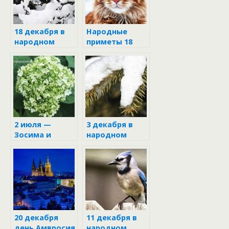
18 декабря в
Народные
народном
приметы 18
календаре
декабря в
Саввин день
2 июля —
3 декабря в
Зосима и
народном
Савва
календаре
Пчельники
20 декабря
11 декабря в
день Амвросия
народном