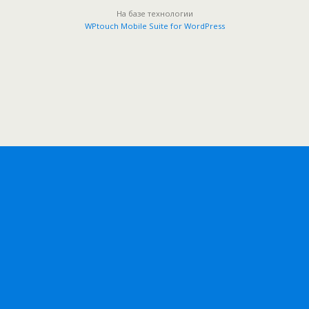
На базе технологии
WPtouch Mobile Suite for WordPress