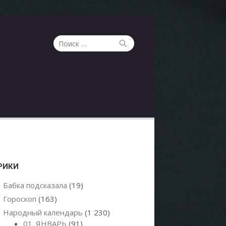
Поиск
Поиск
по:
РИКИ
Бабка подсказала
(19)
Гороскоп
(163)
Народный календарь
(1 230)
01. ЯНВАРЬ
(91)