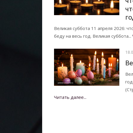
чт
чт
го
Великая суббота 11 апреля 2026: чт
беду на весь год. Великая суббота...
Опу
18.
Ве
Вел
год
(Ст
Читать далее...