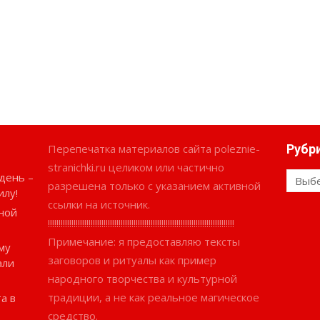
Перепечатка материалов сайта poleznie-
Рубр
stranichki.ru целиком или частично
день –
Рубри
разрешена только с указанием активной
илу!
ссылки на источник.
ной
!!!!!!!!!!!!!!!!!!!!!!!!!!!!!!!!!!!!!!!!!!!!!!!!!!!!!!!!!!!!!!!!!!!!!!!!!!!!!!!!!!!!!!!
Примечание: я предоставляю тексты
му
заговоров и ритуалы как пример
али
народного творчества и культурной
традиции, а не как реальное магическое
а в
средство.