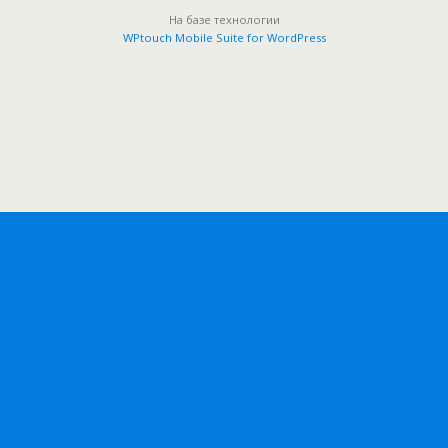
На базе технологии
WPtouch Mobile Suite for WordPress