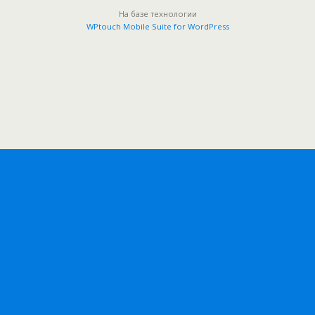
На базе технологии
WPtouch Mobile Suite for WordPress