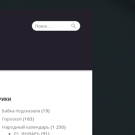
Поиск
Поиск
по:
РИКИ
Бабка подсказала
(19)
Гороскоп
(163)
Народный календарь
(1 230)
01. ЯНВАРЬ
(91)