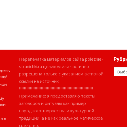
Перепечатка материалов сайта poleznie-
Рубр
stranichki.ru целиком или частично
день –
Рубри
разрешена только с указанием активной
илу!
ссылки на источник.
ной
!!!!!!!!!!!!!!!!!!!!!!!!!!!!!!!!!!!!!!!!!!!!!!!!!!!!!!!!!!!!!!!!!!!!!!!!!!!!!!!!!!!!!!!
Примечание: я предоставляю тексты
му
заговоров и ритуалы как пример
али
народного творчества и культурной
традиции, а не как реальное магическое
а в
средство.