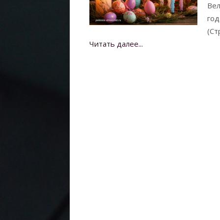
Вел
год
(Ст
Читать далее...