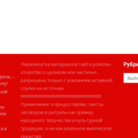
Перепечатка материалов сайта poleznie-
Рубр
stranichki.ru целиком или частично
день –
Рубри
разрешена только с указанием активной
илу!
ссылки на источник.
ной
!!!!!!!!!!!!!!!!!!!!!!!!!!!!!!!!!!!!!!!!!!!!!!!!!!!!!!!!!!!!!!!!!!!!!!!!!!!!!!!!!!!!!!!
Примечание: я предоставляю тексты
му
заговоров и ритуалы как пример
али
народного творчества и культурной
традиции, а не как реальное магическое
а в
средство.