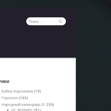
Поиск
Поиск
по:
РИКИ
Бабка подсказала
(19)
Гороскоп
(163)
Народный календарь
(1 230)
01. ЯНВАРЬ
(91)