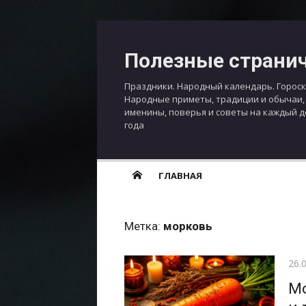
Перейти
к
Полезные страни
содержимому
Праздники. Народный календарь. Гороск
Народные приметы, традиции и обычаи,
именины, поверья и советы на каждый 
года
ГЛАВНАЯ
Метка:
морковь
Опу
26.
Мо