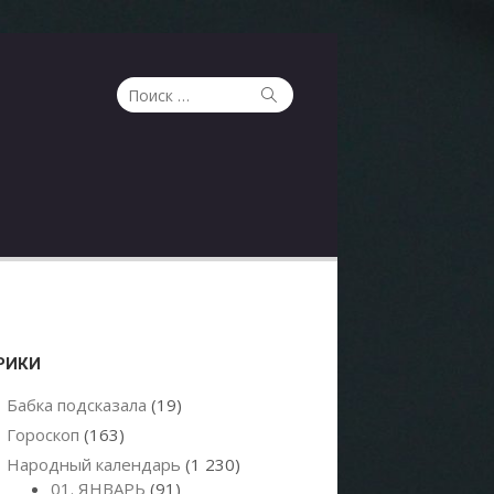
Поиск
Поиск
по:
РИКИ
Бабка подсказала
(19)
Гороскоп
(163)
Народный календарь
(1 230)
01. ЯНВАРЬ
(91)