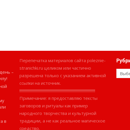
Перепечатка материалов сайта poleznie-
Рубр
stranichki.ru целиком или частично
день –
Рубри
разрешена только с указанием активной
илу!
ссылки на источник.
ной
!!!!!!!!!!!!!!!!!!!!!!!!!!!!!!!!!!!!!!!!!!!!!!!!!!!!!!!!!!!!!!!!!!!!!!!!!!!!!!!!!!!!!!!
Примечание: я предоставляю тексты
му
заговоров и ритуалы как пример
али
народного творчества и культурной
традиции, а не как реальное магическое
а в
средство.