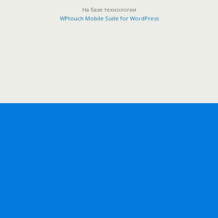
На базе технологии
WPtouch Mobile Suite for WordPress