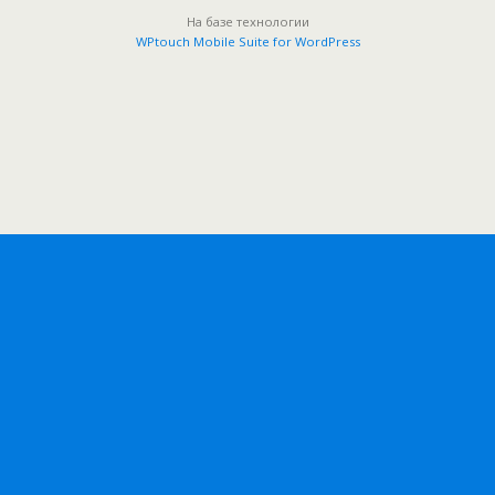
На базе технологии
WPtouch Mobile Suite for WordPress