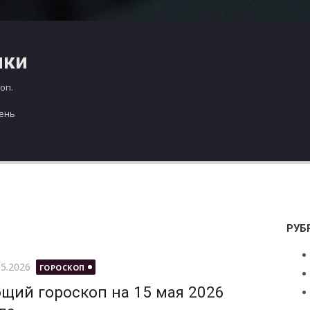
чки
оп.
день
РУБ
бликовано
05.2026
ГОРОСКОП
щий гороскоп на 15 мая 2026