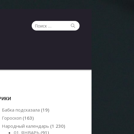
Поиск
Поиск
по:
РИКИ
Бабка подсказала
(19)
Гороскоп
(163)
Народный календарь
(1 230)
01. ЯНВАРЬ
(91)