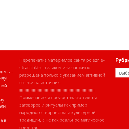
Перепечатка материалов сайта poleznie-
Рубр
stranichki.ru целиком или частично
день –
Рубри
разрешена только с указанием активной
илу!
ссылки на источник.
ной
!!!!!!!!!!!!!!!!!!!!!!!!!!!!!!!!!!!!!!!!!!!!!!!!!!!!!!!!!!!!!!!!!!!!!!!!!!!!!!!!!!!!!!!
Примечание: я предоставляю тексты
му
заговоров и ритуалы как пример
али
народного творчества и культурной
традиции, а не как реальное магическое
а в
средство.