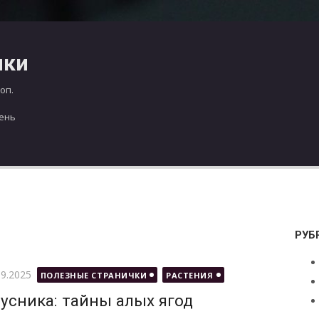
чки
оп.
день
РУБ
бликовано
09.2025
ПОЛЕЗНЫЕ СТРАНИЧКИ
РАСТЕНИЯ
усника: тайны алых ягод