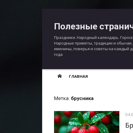
Перейти
к
Полезные страни
содержимому
Праздники. Народный календарь. Гороск
Народные приметы, традиции и обычаи,
именины, поверья и советы на каждый 
года
ГЛАВНАЯ
Метка:
брусника
Опу
04.
Бр