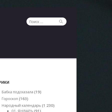
Поиск
Поиск
по:
РИКИ
Бабка подсказала
(19)
Гороскоп
(163)
Народный календарь
(1 230)
01. ЯНВАРЬ
(91)