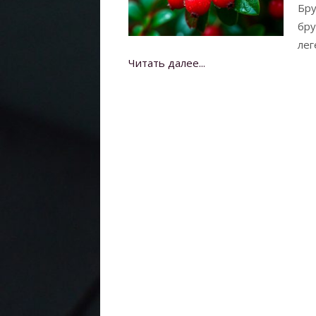
Бру
бру
лег
Читать далее...