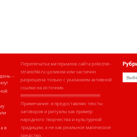
Перепечатка материалов сайта poleznie-
Рубр
stranichki.ru целиком или частично
день –
Рубри
разрешена только с указанием активной
илу!
ссылки на источник.
ной
!!!!!!!!!!!!!!!!!!!!!!!!!!!!!!!!!!!!!!!!!!!!!!!!!!!!!!!!!!!!!!!!!!!!!!!!!!!!!!!!!!!!!!!
Примечание: я предоставляю тексты
му
заговоров и ритуалы как пример
али
народного творчества и культурной
традиции, а не как реальное магическое
а в
средство.