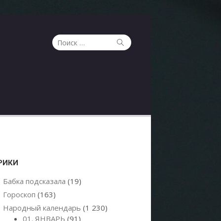
Поиск
Поиск
по:
РИКИ
Бабка подсказала
(19)
Гороскоп
(163)
Народный календарь
(1 230)
01. ЯНВАРЬ
(91)