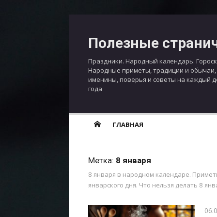
Перейти
к
Полезные страни
содержимому
Праздники. Народный календарь. Гороск
Народные приметы, традиции и обычаи,
именины, поверья и советы на каждый 
года
ГЛАВНАЯ
Метка:
8 января
8 января в народном календаре. Примет
январского дня. Что нельзя делать 8 ян
Опу
06.