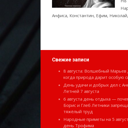
Н8 
Нар
Анфиса, Константин, Ефим, Николай,
Свежие записи
8 августа: Волшебный Марьев 
когда природа дарит особую с
День удачи и добрых дел с Ан
Летней 7 августа
6 августа день отдыха — поче
Борис и Глеб Летники запрещ
тяжёлый труд
Народные приметы на 5 август
день Трофима