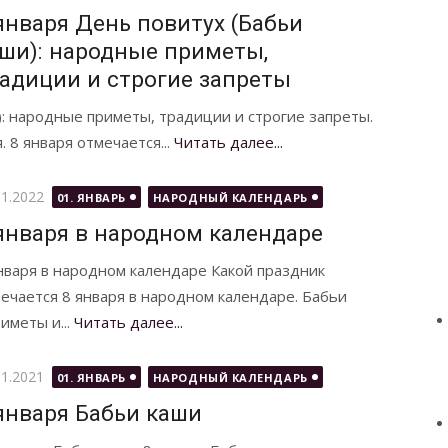
января День повитух (Бабьи
ши): народные приметы,
адиции и строгие запреты
): народные приметы, традиции и строгие запреты.
 8 января отмечается...
Читать далее...
бликовано
01.2022
01. ЯНВАРЬ
НАРОДНЫЙ КАЛЕНДАРЬ
января в народном календаре
нваря в народном календаре Какой праздник
ечается 8 января в народном календаре. Бабьи
иметы и...
Читать далее...
бликовано
01.2021
01. ЯНВАРЬ
НАРОДНЫЙ КАЛЕНДАРЬ
января Бабьи каши