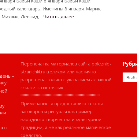
января Бабьи каши 8 января Бабьи каши.
одный календарь. Именины 8 января. Мария,
 Михаил, Леонид,...
Читать далее...
Перепечатка материалов сайта poleznie-
Рубр
stranichki.ru целиком или частично
день –
Рубри
разрешена только с указанием активной
илу!
ссылки на источник.
ной
!!!!!!!!!!!!!!!!!!!!!!!!!!!!!!!!!!!!!!!!!!!!!!!!!!!!!!!!!!!!!!!!!!!!!!!!!!!!!!!!!!!!!!!
Примечание: я предоставляю тексты
му
заговоров и ритуалы как пример
али
народного творчества и культурной
традиции, а не как реальное магическое
а в
средство.