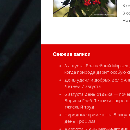
8 с
8 с
Нат
Свежие записи
8 августа: Волшебный Марьев 
когда природа дарит особую с
День удачи и добрых дел с Ан
Летней 7 августа
6 августа день отдыха — поче
Борис и Глеб Летники запрещ
тяжёлый труд
Народные приметы на 5 август
день Трофима
4 августа: День Марьи-ягодн