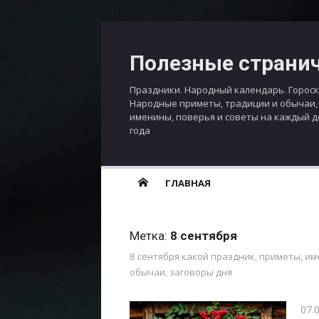
Перейти
к
Полезные страни
содержимому
Праздники. Народный календарь. Гороск
Народные приметы, традиции и обычаи,
именины, поверья и советы на каждый 
года
ГЛАВНАЯ
Метка:
8 сентября
8 сентября какой праздник, приметы, им
обычаи, заговоры дня
Опу
07.