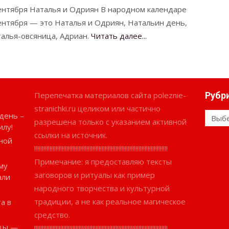
ентября Наталья и Одриян В народном календаре
ентября — это Наталья и Одриян, Натальин день,
алья-овсяница, Адриан.
Читать далее...
Перепечатка материалов сайта poleznie-
Рубр
stranichki.ru целиком или частично
день –
Рубри
разрешена только с указанием активной
илу!
ссылки на источник.
ной
!!!!!!!!!!!!!!!!!!!!!!!!!!!!!!!!!!!!!!!!!!!!!!!!!!!!!!!!!!!!!!!!!!!!!!!!!!!!!!!!!!!!!!!
Примечание: я предоставляю тексты
му
заговоров и ритуалы как пример
али
народного творчества и культурной
традиции, а не как реальное магическое
а в
средство.
ицы —
!!!!!!!!!!!!!!!!!!!!!!!!!!!!!!!!!!!!!!!!!!!!!!!!!!!!!!!!!!!!!!!!!!!!!!!!!!!!!!!!!!!!!!!