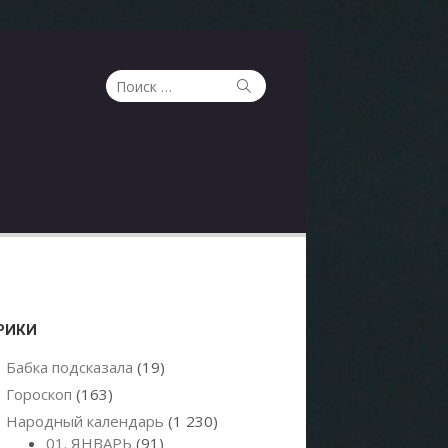
Поиск
Поиск
по:
РИКИ
Бабка подсказала
(19)
Гороскоп
(163)
Народный календарь
(1 230)
01. ЯНВАРЬ
(91)