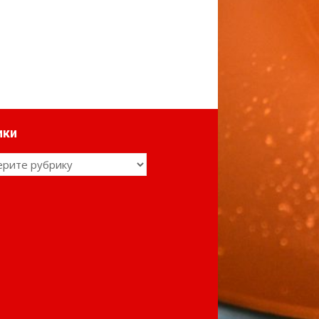
ики
ки