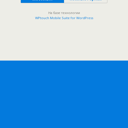
На базе технологии
WPtouch Mobile Suite for WordPress