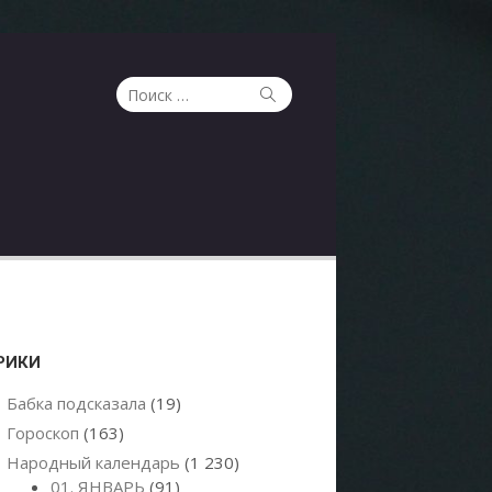
Поиск
Поиск
по:
РИКИ
Бабка подсказала
(19)
Гороскоп
(163)
Народный календарь
(1 230)
01. ЯНВАРЬ
(91)