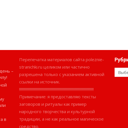
Перепечатка материалов сайта poleznie-
Рубр
stranichki.ru целиком или частично
день –
Рубри
разрешена только с указанием активной
илу!
ссылки на источник.
ной
!!!!!!!!!!!!!!!!!!!!!!!!!!!!!!!!!!!!!!!!!!!!!!!!!!!!!!!!!!!!!!!!!!!!!!!!!!!!!!!!!!!!!!!
Примечание: я предоставляю тексты
му
заговоров и ритуалы как пример
али
народного творчества и культурной
традиции, а не как реальное магическое
а в
средство.