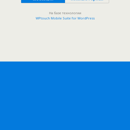
На базе технологии
WPtouch Mobile Suite for WordPress