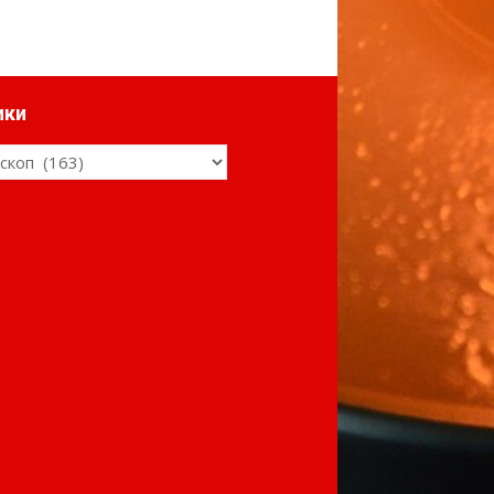
ики
ки