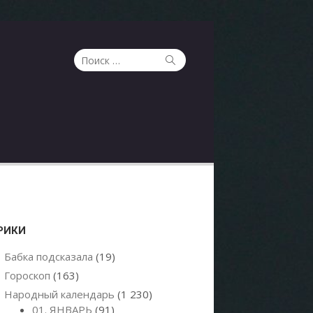
Поиск
Поиск
по:
РИКИ
Бабка подсказала
(19)
Гороскоп
(163)
Народный календарь
(1 230)
01. ЯНВАРЬ
(91)