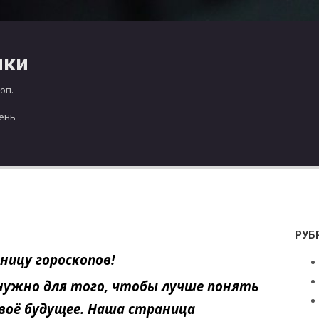
чки
оп.
день
РУБ
ницу гороскопов!
 нужно для того, чтобы лучше понять
своё будущее. Наша страница