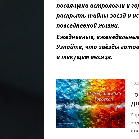
посвящена астрологии и г
раскрыть тайны звёзд и ис
повседневной жизни.
Ежедневные, еженедельные
Узнайте, что звёзды готовя
в текущем месяце.
Опу
10.
Го
дл
Гор
зод
ста