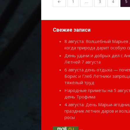
←
1
…
3
4
5
записей
Свежие записи
8 августа: Волшебный Марьев 
когда природа дарит особую с
День удачи и добрых дел с Ан
Летней 7 августа
6 августа день отдыха — поче
Борис и Глеб Летники запрещ
тяжёлый труд
Народные приметы на 5 август
день Трофима
4 августа: День Марьи-ягодн
праздник летних даров и вол
росы