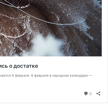
ись о достатке
ечается 6 февраля. 6 февраля в народном календаре —
синья-
сноуказательница:
к
коммента
0
враля
едсказывали