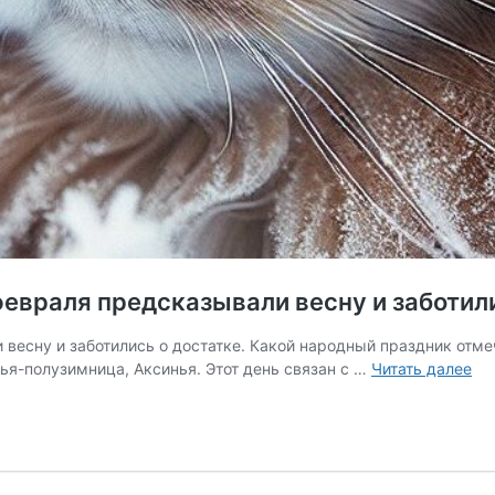
февраля предсказывали весну и заботил
 весну и заботились о достатке. Какой народный праздник отм
Ак
ья-полузимница, Аксинья. Этот день связан с …
Читать далее
ве
ка
6
фе
пр